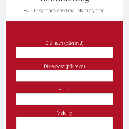
Fyll ut skjemaet, send mail eller ring meg.
Ditt navn (påkrevd)
Din e-post (påkrevd)
Emne
Melding