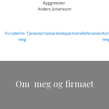
Byggmester
Anders Johansson
Forside
Om
Tjenester
Samarbeidspartnere
Referanser
Kon
meg
me
Om meg og firmaet