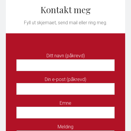
Kontakt meg
Fyll ut skjemaet, send mail eller ring meg.
Ditt navn (påkrevd)
Din e-post (påkrevd)
Emne
Melding